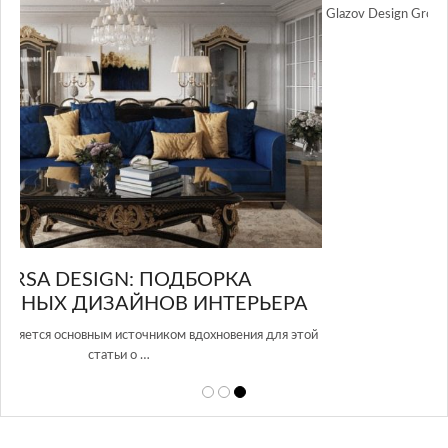
GLAZOV DESIGN GROUP – УНИКАЛЬНЫЙ
А
ПОДХОД К ДИЗАЙНУ
той
Glazov Design Group- это одна из лучших студий дизайна интерьера
в Росси…