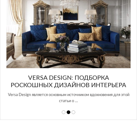
в Росси…
А
РЬЕРА
ния для этой