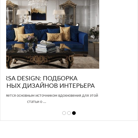
GLAZOV DESIGN GROUP – УНИКАЛЬНЫЙ
А
ПОДХОД К ДИЗАЙНУ
той
Glazov Design Group- это одна из лучших студий дизайна интерьера
в Росси…