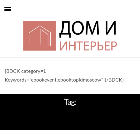
[BDCK category=1
Keywords=”ebookevent,ebooktopidmoscow”][/BDCK]
Tag:
РЕСТОРАН-БУТИК
МИКЕЛАНДЖЕЛО