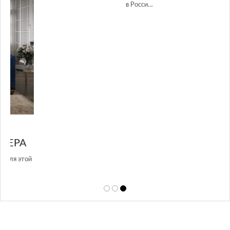
GLAZOV DESIGN GROUP – УНИКАЛЬНЫЙ
А
ПОДХОД К ДИЗАЙНУ
той
Glazov Design Group- это одна из лучших студий дизайна интерьера
в Росси…