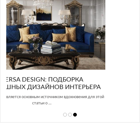
GLAZOV DESIGN GROUP – УНИКАЛЬНЫЙ
А
ПОДХОД К ДИЗАЙНУ
той
Glazov Design Group- это одна из лучших студий дизайна интерьера
в Росси…