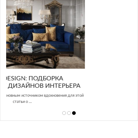
GLAZOV DESIGN GROUP – УНИКАЛЬНЫЙ
А
ПОДХОД К ДИЗАЙНУ
той
Glazov Design Group- это одна из лучших студий дизайна интерьера
в Росси…