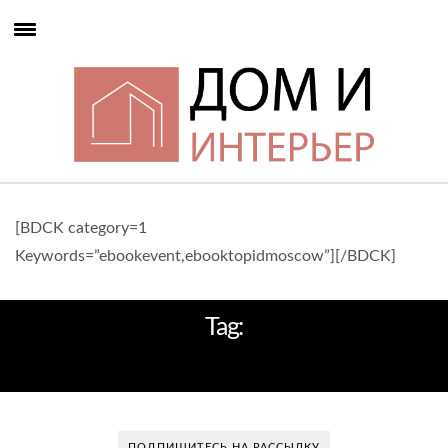
[BDCK category=1
Keywords=”ebookevent,ebooktopidmoscow”][/BDCK]
Tag:
ПРЕМИУМ -КЛАСС
ПОДПИШИТЕСЬ НА РАССЫЛКУ