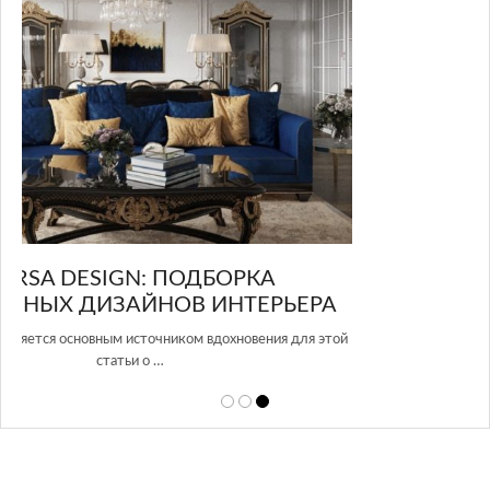
GLAZOV DESIGN GROUP – УНИКАЛЬНЫЙ
А
ПОДХОД К ДИЗАЙНУ
той
Glazov Design Group- это одна из лучших студий дизайна интерьера
в Росси…