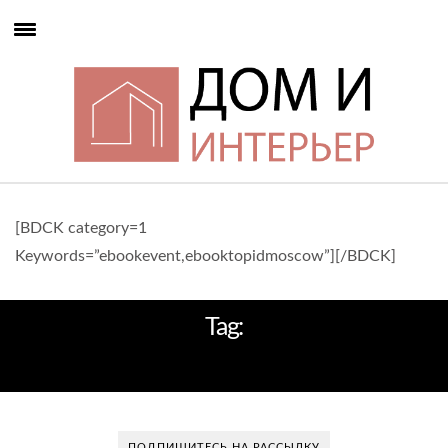
[BDCK category=1
Keywords=”ebookevent,ebooktopidmoscow”][/BDCK]
Tag:
ПОРТУГАЛЬСКОГО БРЕНДА
ПОДПИШИТЕСЬ НА РАССЫЛКУ