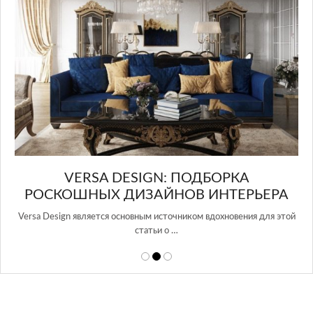
в Росси…
А
РЬЕРА
ния для этой