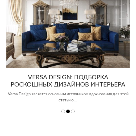
в Росси…
А
РЬЕРА
ния для этой