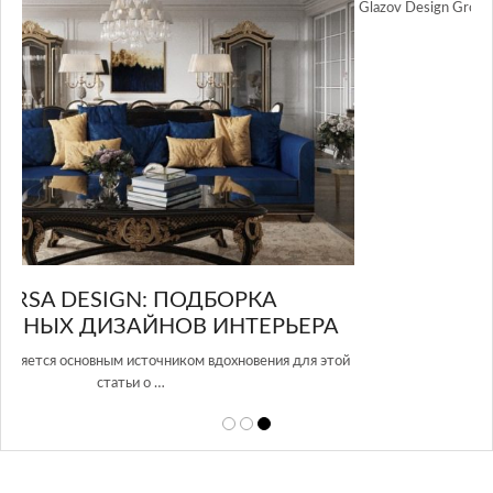
GLAZOV DESIGN GROUP – УНИКАЛЬНЫЙ
А
ПОДХОД К ДИЗАЙНУ
той
Glazov Design Group- это одна из лучших студий дизайна интерьера
в Росси…