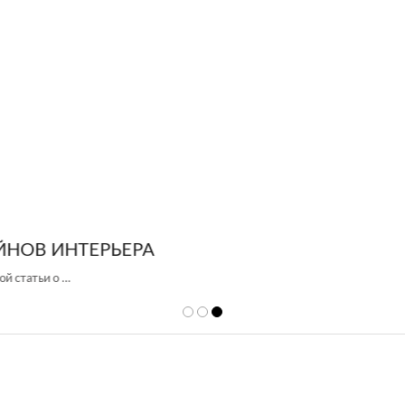
 DESIGN GROUP – УНИКАЛЬНЫЙ ПОДХОД К 
Glazov Design Group- это одна из лучших студий дизайна интерьера в Росси