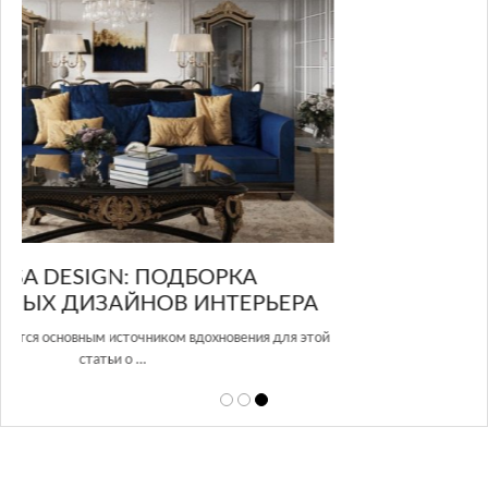
GLAZOV DESIGN GROUP – УНИКАЛЬНЫЙ
А
ПОДХОД К ДИЗАЙНУ
той
Glazov Design Group- это одна из лучших студий дизайна интерьера
в Росси…