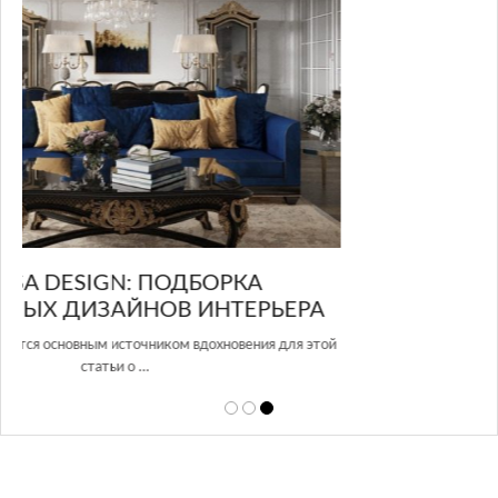
GLAZOV DESIGN GROUP – УНИКАЛЬНЫЙ
А
ПОДХОД К ДИЗАЙНУ
той
Glazov Design Group- это одна из лучших студий дизайна интерьера
в Росси…