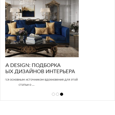
GLAZOV DESIGN GROUP – УНИКАЛЬНЫЙ
А
ПОДХОД К ДИЗАЙНУ
той
Glazov Design Group- это одна из лучших студий дизайна интерьера
в Росси…