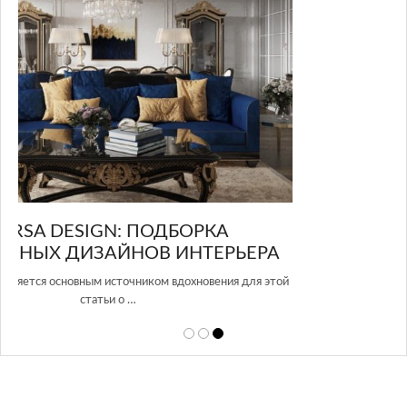
GLAZOV DESIGN GROUP – УНИКАЛЬНЫЙ
А
ПОДХОД К ДИЗАЙНУ
той
Glazov Design Group- это одна из лучших студий дизайна интерьера
в Росси…