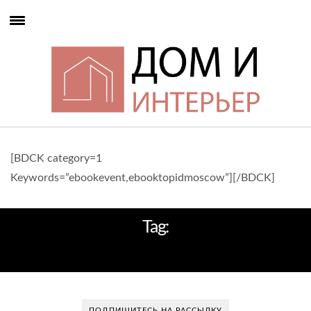
[BDCK category=1
Keywords=”ebookevent,ebooktopidmoscow”][/BDCK]
Tag:
НЕДВИЖИМОСТЬ В США
ПОДПИШИТЕСЬ НА РАССЫЛКУ