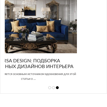
GLAZOV DESIGN GROUP – УНИКАЛЬНЫЙ
А
ПОДХОД К ДИЗАЙНУ
той
Glazov Design Group- это одна из лучших студий дизайна интерьера
в Росси…