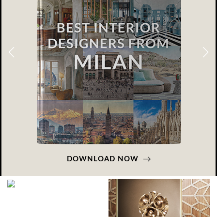
GLAZOV DESIGN GROUP – УНИКАЛЬНЫЙ
ПОДХОД К ДИЗАЙНУ
Glazov Design Group- это одна из лучших студий дизайна интерьера
в Росси…
DOWNLOAD NOW