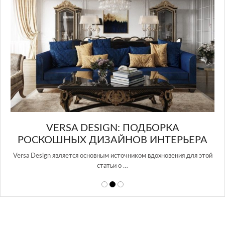
в Росси…
А
РЬЕРА
ния для этой