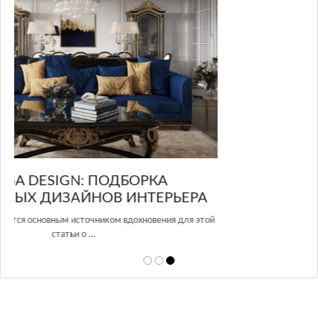
GLAZOV DESIGN GROUP – УНИКАЛЬНЫЙ
А
ПОДХОД К ДИЗАЙНУ
той
Glazov Design Group- это одна из лучших студий дизайна интерьера
в Росси…