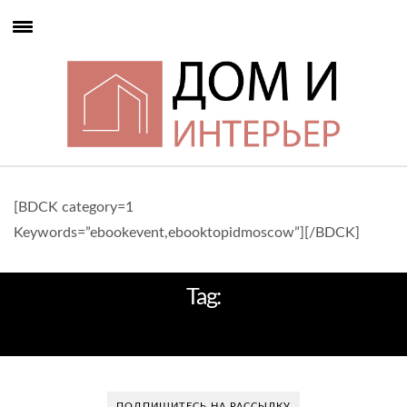
[BDCK category=1
Keywords=”ebookevent,ebooktopidmoscow”][/BDCK]
Tag:
МРАМОРНАЯ КРОШКА
ПОДПИШИТЕСЬ НА РАССЫЛКУ