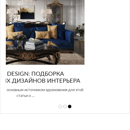
GLAZOV DESIGN GROUP – УНИКАЛЬНЫЙ
А
ПОДХОД К ДИЗАЙНУ
той
Glazov Design Group- это одна из лучших студий дизайна интерьера
в Росси…