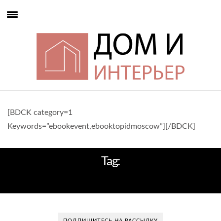
[BDCK category=1
Keywords=”ebookevent,ebooktopidmoscow”][/BDCK]
Tag:
МОРСКОГО КАНАТА
ПОДПИШИТЕСЬ НА РАССЫЛКУ