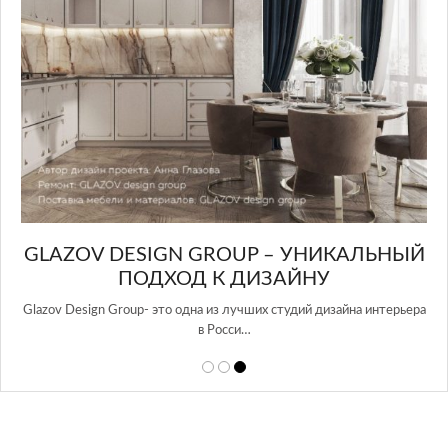
V DESIGN GROUP – УНИКАЛЬНЫЙ
ЯПОНСКИ
ПОДХОД К ДИЗАЙНУ
Л
ign Group- это одна из лучших студий дизайна интерьера
Японские мо
в Росси…