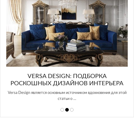
в Росси…
А
РЬЕРА
ния для этой