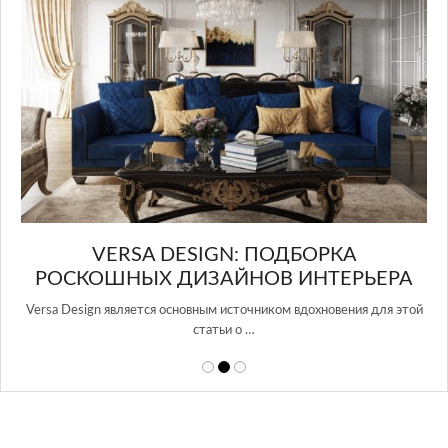
в Росси…
А
РЬЕРА
ния для этой