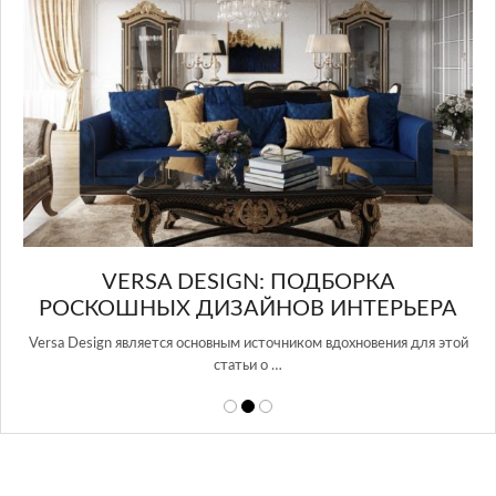
в Росси…
А
РЬЕРА
ния для этой