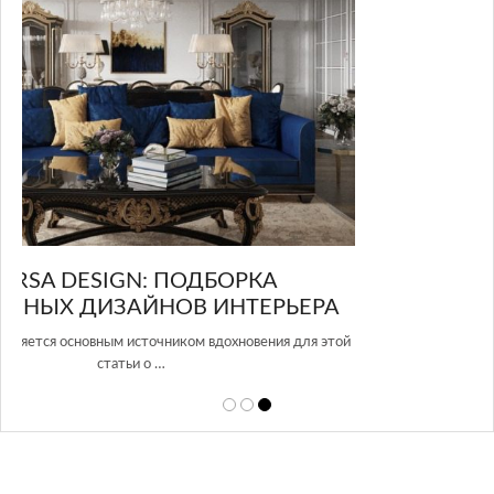
GLAZOV DESIGN GROUP – УНИКАЛЬНЫЙ
А
ПОДХОД К ДИЗАЙНУ
той
Glazov Design Group- это одна из лучших студий дизайна интерьера
в Росси…