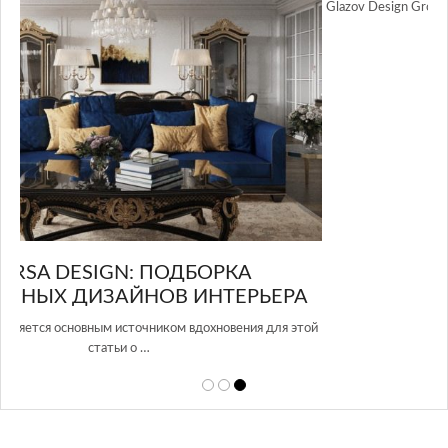
GLAZOV DESIGN GROUP – УНИКАЛЬНЫЙ
А
ПОДХОД К ДИЗАЙНУ
той
Glazov Design Group- это одна из лучших студий дизайна интерьера
в Росси…