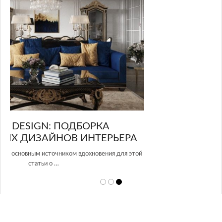
GLAZOV DESIGN GROUP – УНИКАЛЬНЫЙ
А
ПОДХОД К ДИЗАЙНУ
той
Glazov Design Group- это одна из лучших студий дизайна интерьера
в Росси…