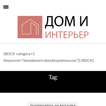
[BDCK category=1
Keywords=”ebookevent,ebooktopidmoscow”][/BDCK]
Tag:
ЛИССАБОН
ПОДПИШИТЕСЬ НА РАССЫЛКУ