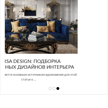
GLAZOV DESIGN GROUP – УНИКАЛЬНЫЙ
А
ПОДХОД К ДИЗАЙНУ
той
Glazov Design Group- это одна из лучших студий дизайна интерьера
в Росси…