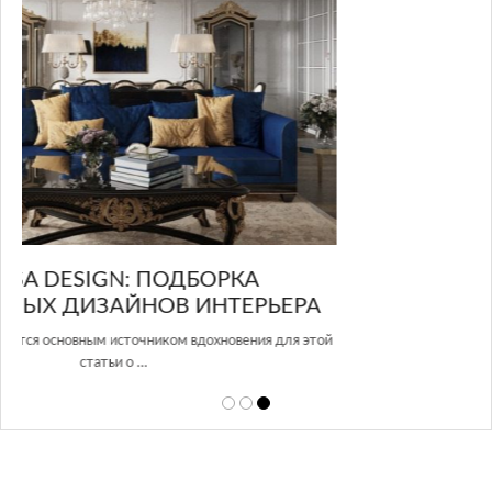
GLAZOV DESIGN GROUP – УНИКАЛЬНЫЙ
А
ПОДХОД К ДИЗАЙНУ
той
Glazov Design Group- это одна из лучших студий дизайна интерьера
в Росси…