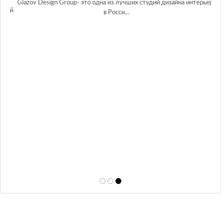
Glazov Design Group- это одна из лучших студий дизайна интерьера
той
в Росси…