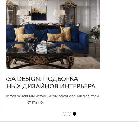
GLAZOV DESIGN GROUP – УНИКАЛЬНЫЙ
А
ПОДХОД К ДИЗАЙНУ
той
Glazov Design Group- это одна из лучших студий дизайна интерьера
в Росси…