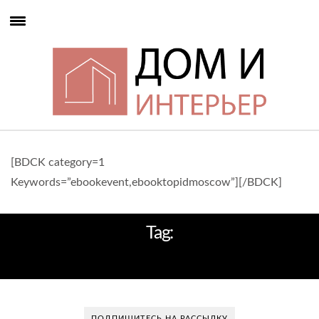
[BDCK category=1
Keywords=”ebookevent,ebooktopidmoscow”][/BDCK]
Tag:
КЛАСС ЛЮКС
ПОДПИШИТЕСЬ НА РАССЫЛКУ