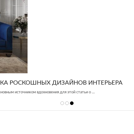
 DESIGN GROUP – УНИКАЛЬНЫЙ ПОДХОД К 
Glazov Design Group- это одна из лучших студий дизайна интерьера в Росси