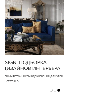
GLAZOV DESIGN GROUP – УНИКАЛЬНЫЙ
А
ПОДХОД К ДИЗАЙНУ
той
Glazov Design Group- это одна из лучших студий дизайна интерьера
в Росси…