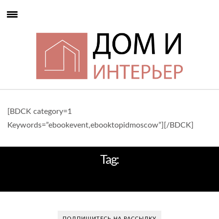
[BDCK category=1
Keywords=”ebookevent,ebooktopidmoscow”][/BDCK]
Tag:
КВАДРАТНЫЙ МЕТР
ПОДПИШИТЕСЬ НА РАССЫЛКУ