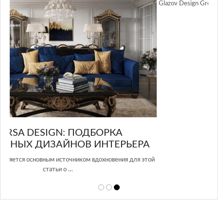
GLAZOV DESIGN GROUP – УНИКАЛЬНЫЙ
А
ПОДХОД К ДИЗАЙНУ
той
Glazov Design Group- это одна из лучших студий дизайна интерьера
в Росси…