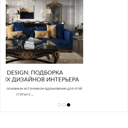
GLAZOV DESIGN GROUP – УНИКАЛЬНЫЙ
А
ПОДХОД К ДИЗАЙНУ
той
Glazov Design Group- это одна из лучших студий дизайна интерьера
в Росси…