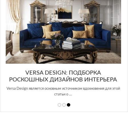
в Росси…
ЕРА
ля этой