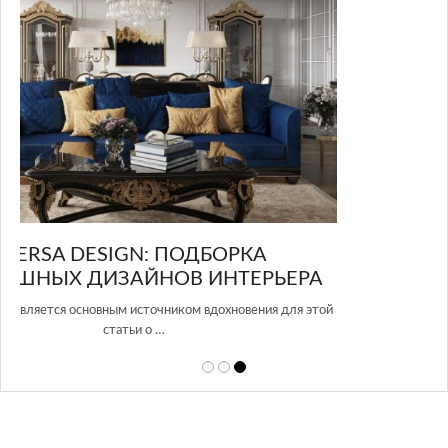
GLAZOV DESIGN GROUP – УНИКАЛЬНЫЙ
А
ПОДХОД К ДИЗАЙНУ
той
Glazov Design Group- это одна из лучших студий дизайна интерьера
в Росси…