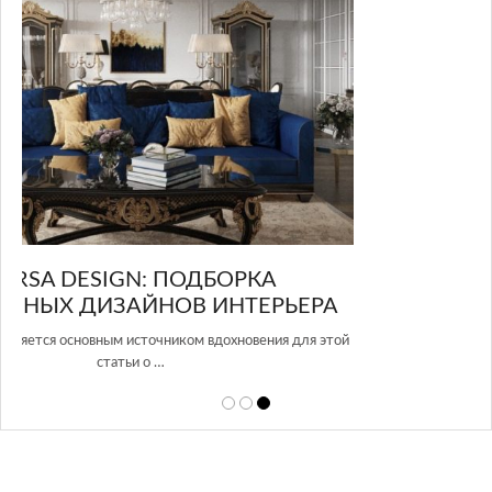
GLAZOV DESIGN GROUP – УНИКАЛЬНЫЙ
А
ПОДХОД К ДИЗАЙНУ
той
Glazov Design Group- это одна из лучших студий дизайна интерьера
в Росси…