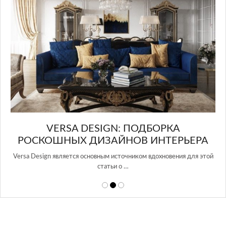
в Росси
IGN: ПОДБОРКА
ЗАЙНОВ ИНТЕРЬЕРА
ым источником вдохновения для этой
атьи о …