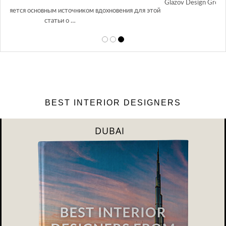
Glazov Design Group- это одна из лучших студий дизайна интерьера
той
в Росси…
BEST INTERIOR DESIGNERS
DUBAI