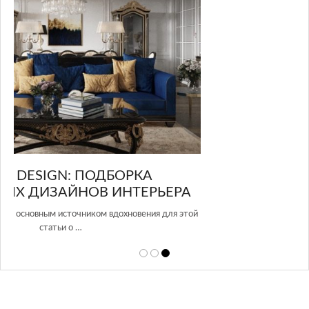
GLAZOV DESIGN GROUP – УНИКАЛЬНЫЙ
А
ПОДХОД К ДИЗАЙНУ
той
Glazov Design Group- это одна из лучших студий дизайна интерьера
в Росси…