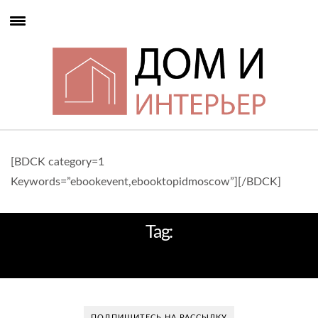
[BDCK category=1
Keywords=”ebookevent,ebooktopidmoscow”][/BDCK]
Tag:
ДМИТРИЙ АНТЮШИН
ПОДПИШИТЕСЬ НА РАССЫЛКУ