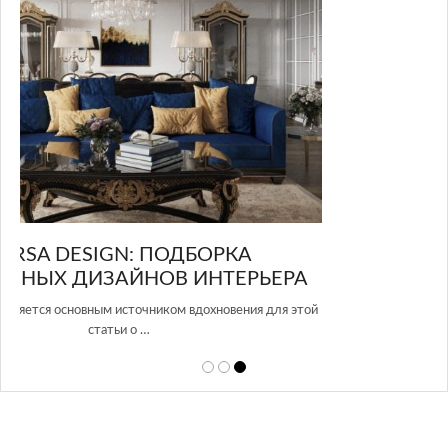
GLAZOV DESIGN GROUP – УНИКАЛЬНЫЙ
А
ПОДХОД К ДИЗАЙНУ
той
Glazov Design Group- это одна из лучших студий дизайна интерьера
в Росси…