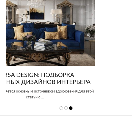
GLAZOV DESIGN GROUP – УНИКАЛЬНЫЙ
А
ПОДХОД К ДИЗАЙНУ
той
Glazov Design Group- это одна из лучших студий дизайна интерьера
в Росси…