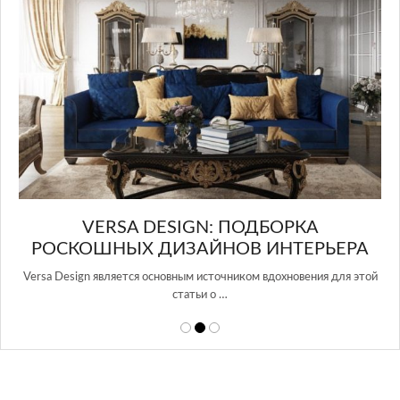
в Росси…
ЕРА
ля этой